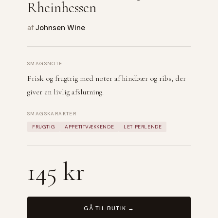
Rheinhessen
af
Johnsen Wine
SMAGSNOTE
Frisk og frugtrig med noter af hindbær og ribs, der
giver en livlig afslutning.
SMAGSKARAKTER
FRUGTIG
APPETITVÆKKENDE
LET PERLENDE
145 kr
GÅ TIL BUTIK →