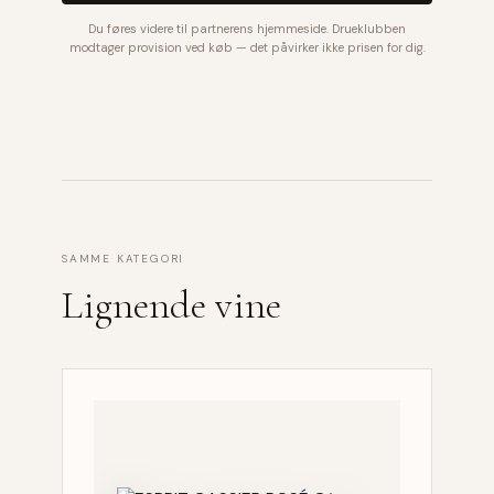
Du føres videre til partnerens hjemmeside. Drueklubben
modtager provision ved køb — det påvirker ikke prisen for dig.
SAMME KATEGORI
Lignende vine