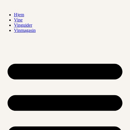
Videre
til
Hjem
indhold
Vine
Vinguider
Vinmagasin