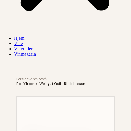
Hjem
Vine
Vinguider
Vinmagasin
Forside
›
Vine
›
Rosé
›
Rosé Trocken Weingut Geils, Rheinhessen