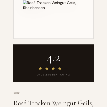
4.2
★
★
★
★
★
DRUEKLUBBEN-RATING
ROSÉ
Rosé Trocken Weingut Geils,