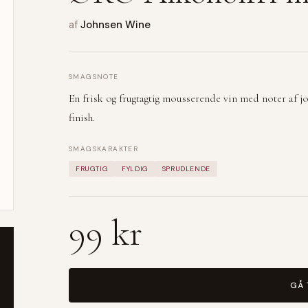
af
Johnsen Wine
SMAGSNOTE
En frisk og frugtagtig mousserende vin med noter af j
finish.
SMAGSKARAKTER
FRUGTIG
FYLDIG
SPRUDLENDE
99 kr
GÅ 