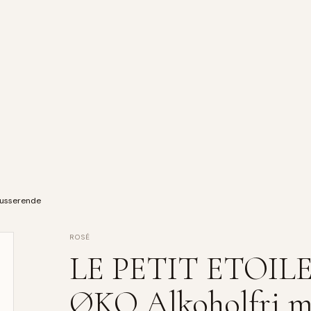
ousserende
ROSÉ
LE PETIT ETOIL
ØKO Alkoholfri m