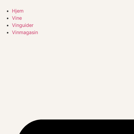
Videre
til
Hjem
indhold
Vine
Vinguider
Vinmagasin