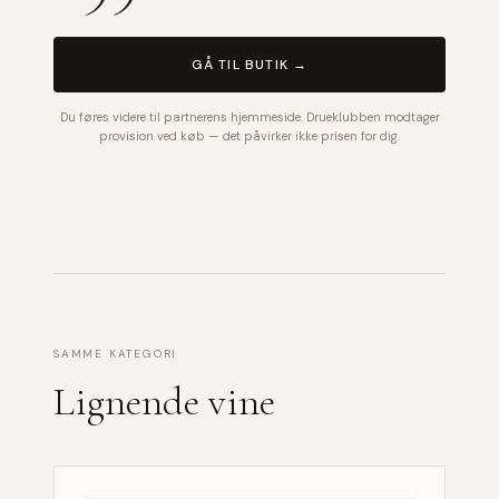
GÅ TIL BUTIK →
Du føres videre til partnerens hjemmeside. Drueklubben modtager
provision ved køb — det påvirker ikke prisen for dig.
SAMME KATEGORI
Lignende vine