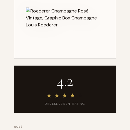
4.2
★
★
★
★
★
DRUEKLUBBEN-RATING
ROSÉ