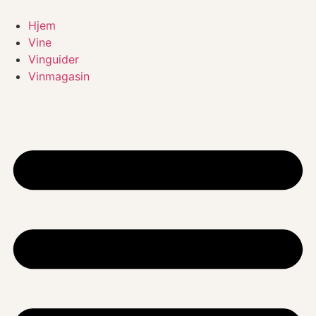
Videre
til
Hjem
indhold
Vine
Vinguider
Vinmagasin