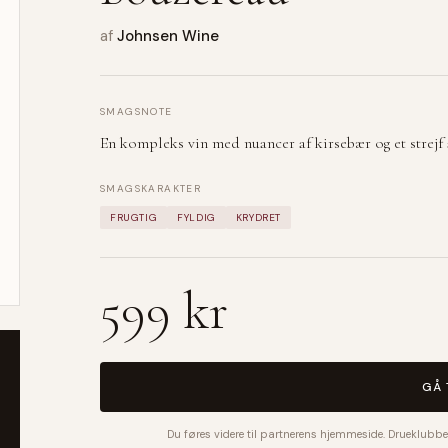
af
Johnsen Wine
SMAGSNOTE
En kompleks vin med nuancer af kirsebær og et strejf a
SMAGSKARAKTER
FRUGTIG
FYLDIG
KRYDRET
599 kr
GÅ 
Du føres videre til partnerens hjemmeside. Drueklubbe