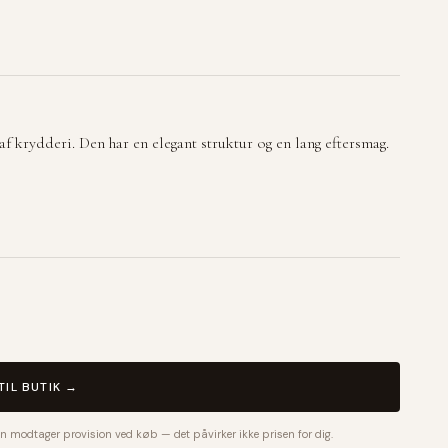
f krydderi. Den har en elegant struktur og en lang eftersmag.
TIL BUTIK →
n modtager provision ved køb — det påvirker ikke prisen for dig.