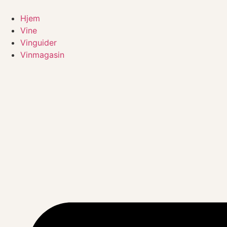
Videre
til
Hjem
indhold
Vine
Vinguider
Vinmagasin