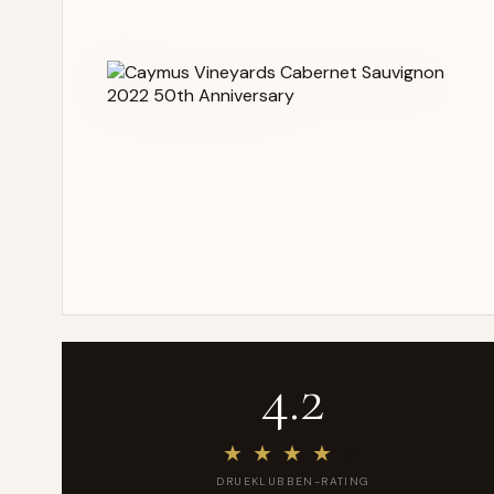
4.2
★
★
★
★
★
DRUEKLUBBEN-RATING