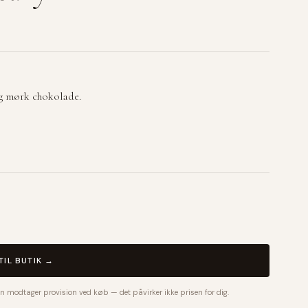
og mørk chokolade.
TIL BUTIK →
n modtager provision ved køb — det påvirker ikke prisen for dig.