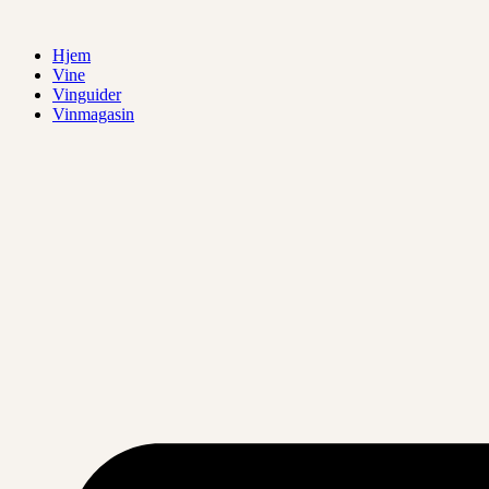
Videre
til
Hjem
indhold
Vine
Vinguider
Vinmagasin