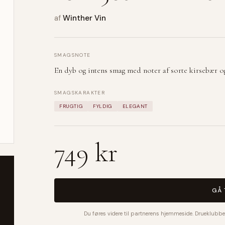
af
Winther Vin
SMAGSNOTE
En dyb og intens smag med noter af sorte kirsebær 
SMAGSKARAKTER
FRUGTIG
FYLDIG
ELEGANT
749 kr
GÅ 
Du føres videre til partnerens hjemmeside. Drueklubbe