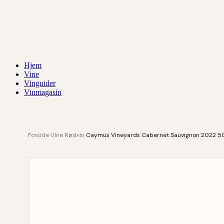
Hjem
Vine
Vinguider
Vinmagasin
Forside
›
Vine
›
Rødvin
›
Caymus Vineyards Cabernet Sauvignon 2022 50