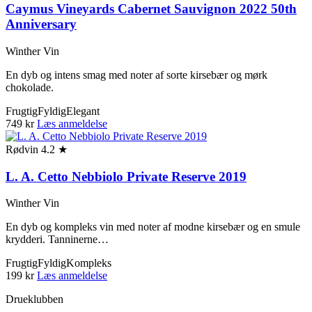
Caymus Vineyards Cabernet Sauvignon 2022 50th
Anniversary
Winther Vin
En dyb og intens smag med noter af sorte kirsebær og mørk
chokolade.
Frugtig
Fyldig
Elegant
749 kr
Læs anmeldelse
Rødvin
4.2 ★
L. A. Cetto Nebbiolo Private Reserve 2019
Winther Vin
En dyb og kompleks vin med noter af modne kirsebær og en smule
krydderi. Tanninerne…
Frugtig
Fyldig
Kompleks
199 kr
Læs anmeldelse
Drueklubben