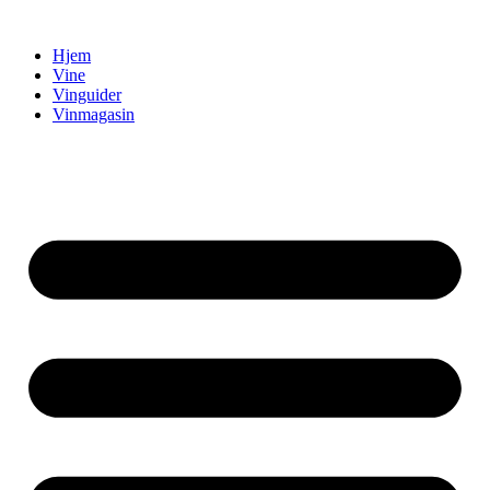
Videre
til
Hjem
indhold
Vine
Vinguider
Vinmagasin