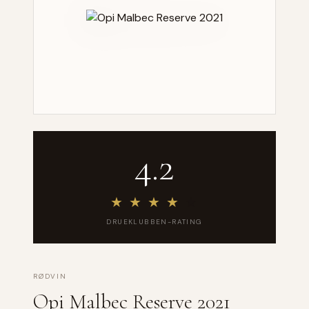
4.2
★
★
★
★
★
DRUEKLUBBEN-RATING
RØDVIN
Opi Malbec Reserve 2021