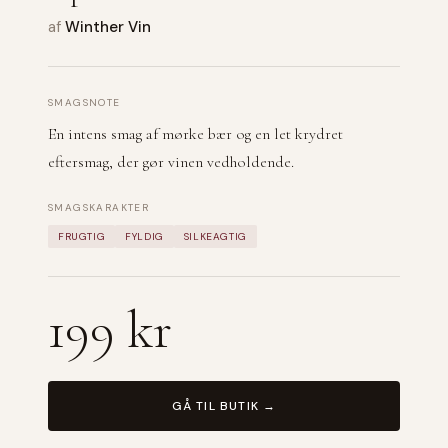
af
Winther Vin
SMAGSNOTE
En intens smag af mørke bær og en let krydret
eftersmag, der gør vinen vedholdende.
SMAGSKARAKTER
FRUGTIG
FYLDIG
SILKEAGTIG
199 kr
GÅ TIL BUTIK →