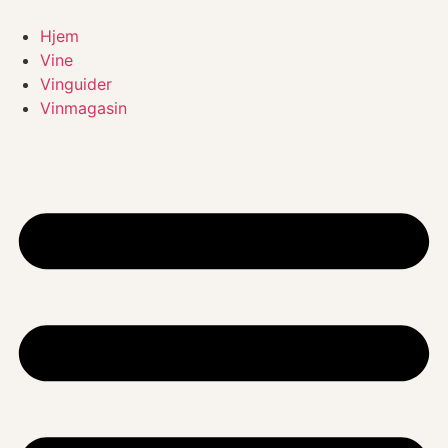
Videre
til
Hjem
indhold
Vine
Vinguider
Vinmagasin