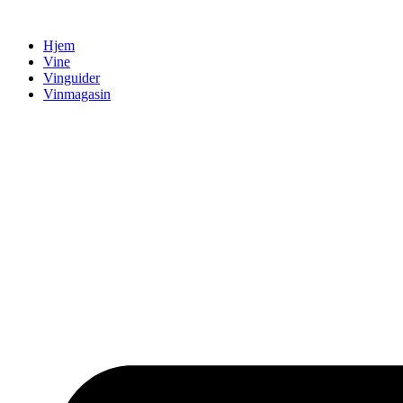
Videre
til
Hjem
indhold
Vine
Vinguider
Vinmagasin