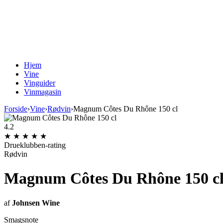
Hjem
Vine
Vinguider
Vinmagasin
Forside
›
Vine
›
Rødvin
›
Magnum Côtes Du Rhône 150 cl
4.2
★
★
★
★
★
Drueklubben-rating
Rødvin
Magnum Côtes Du Rhône 150 c
af
Johnsen Wine
Smagsnote