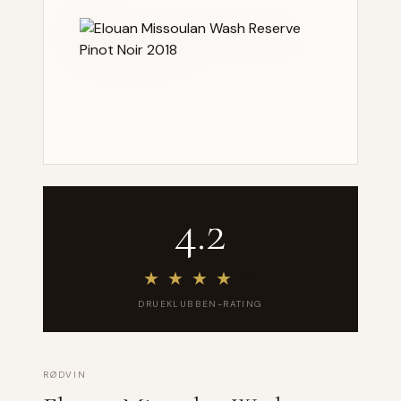
4.2
★
★
★
★
★
DRUEKLUBBEN-RATING
RØDVIN