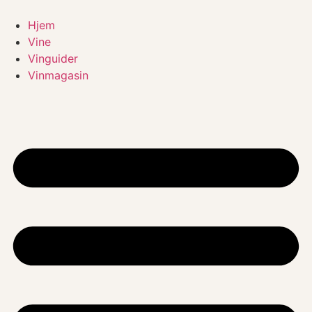
Videre
til
Hjem
indhold
Vine
Vinguider
Vinmagasin