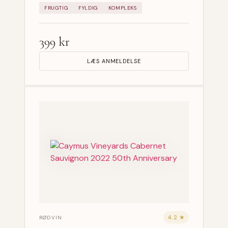
FRUGTIG
FYLDIG
KOMPLEKS
399 kr
LÆS ANMELDELSE
4.2 ★
RØDVIN