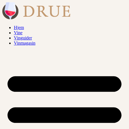
Videre
til
indhold
Hjem
Vine
Vinguider
Vinmagasin