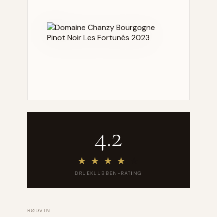
4.2
★
★
★
★
★
DRUEKLUBBEN-RATING
RØDVIN