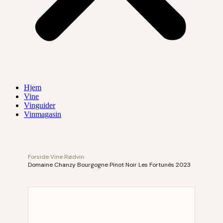
Hjem
Vine
Vinguider
Vinmagasin
Forside
›
Vine
›
Rødvin
›
Domaine Chanzy Bourgogne Pinot Noir Les Fortunés 2023