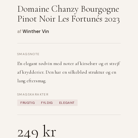
Domaine Chanzy Bourgogne
Pinot Noir Les Fortunés 2023
af
Winther Vin
SMAGSNOTE
En elegant rødvin med noter af kirsebær og et strejf
af krydderier. Den har en silkeblød struktur og en
lang eftersmag.
SMAGSKARAKTER
FRUGTIG
FYLDIG
ELEGANT
249 kr