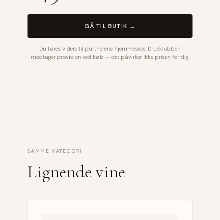
GÅ TIL BUTIK →
Du føres videre til partnerens hjemmeside. Drueklubben
modtager provision ved køb — det påvirker ikke prisen for dig.
SAMME KATEGORI
Lignende vine