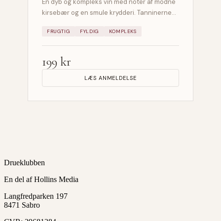
En dyb og kompleks vin med noter af modne
kirsebær og en smule krydderi. Tanninerne…
FRUGTIG
FYLDIG
KOMPLEKS
199 kr
LÆS ANMELDELSE
Drueklubben
En del af Hollins Media
Langfredparken 197
8471 Sabro