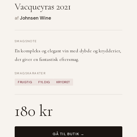
Vacqueyras 2021
af
Johnsen Wine
SMAGSNOTE
En kompleks og elegant vin med dybde og krydderier,
der giver en fantastisk eftersmag.
SMAGSKARAKTER
FRUGTIG
FYLDIG
KRYDRET
180 kr
GÅ TIL BUTIK →