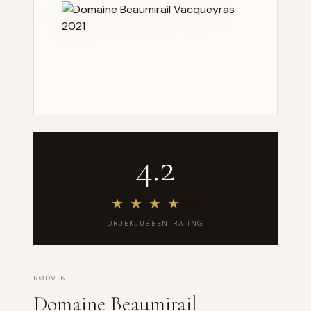
4.2
★
★
★
★
★
DRUEKLUBBEN-RATING
RØDVIN
Domaine Beaumirail