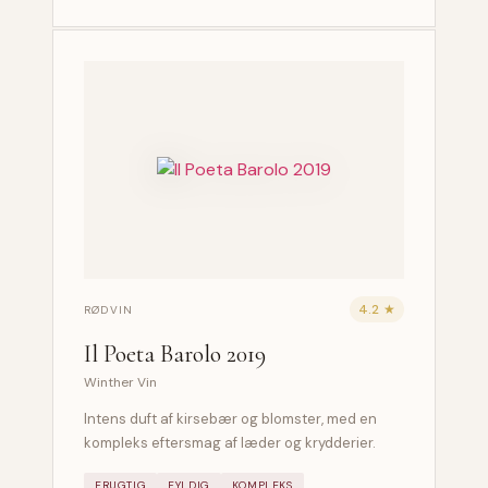
4.2 ★
RØDVIN
Il Poeta Barolo 2019
Winther Vin
Intens duft af kirsebær og blomster, med en
kompleks eftersmag af læder og krydderier.
FRUGTIG
FYLDIG
KOMPLEKS