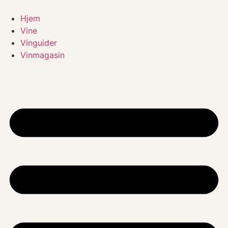
Videre
til
Hjem
indhold
Vine
Vinguider
Vinmagasin