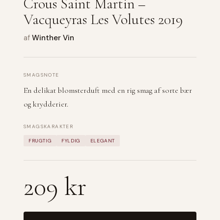
Crous Saint Martin –
Vacqueyras Les Volutes 2019
af
Winther Vin
SMAGSNOTE
En delikat blomsterduft med en rig smag af sorte bær
og krydderier.
SMAGSKARAKTER
FRUGTIG
FYLDIG
ELEGANT
209 kr