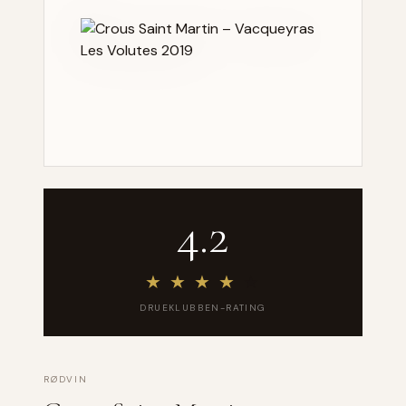
4.2
★
★
★
★
★
DRUEKLUBBEN-RATING
RØDVIN