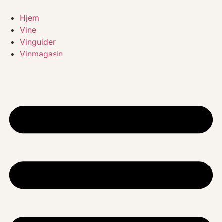
Videre
til
Hjem
indhold
Vine
Vinguider
Vinmagasin