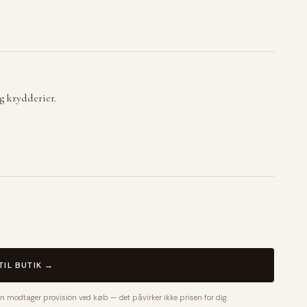
g krydderier.
TIL BUTIK →
n modtager provision ved køb — det påvirker ikke prisen for dig.