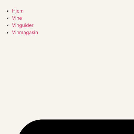
Videre
til
Hjem
indhold
Vine
Vinguider
Vinmagasin