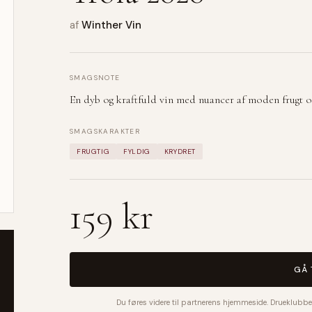
af
Winther Vin
SMAGSNOTE
En dyb og kraftfuld vin med nuancer af moden frugt o
SMAGSKARAKTER
FRUGTIG
FYLDIG
KRYDRET
159 kr
GÅ 
Du føres videre til partnerens hjemmeside. Drueklubbe