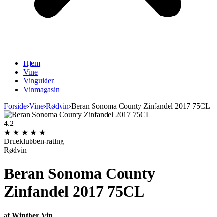
Hjem
Vine
Vinguider
Vinmagasin
Forside
›
Vine
›
Rødvin
›
Beran Sonoma County Zinfandel 2017 75CL
4.2
★
★
★
★
★
Drueklubben-rating
Rødvin
Beran Sonoma County
Zinfandel 2017 75CL
af
Winther Vin