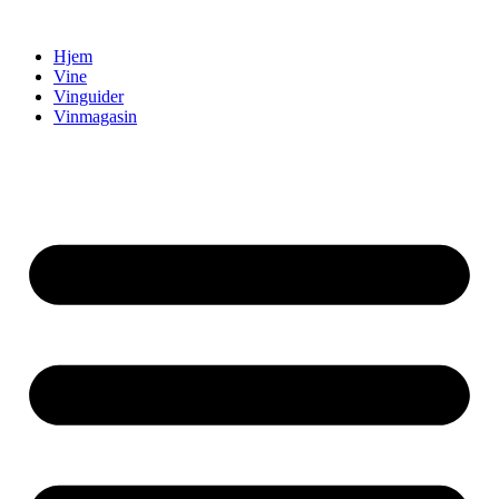
Videre
til
Hjem
indhold
Vine
Vinguider
Vinmagasin