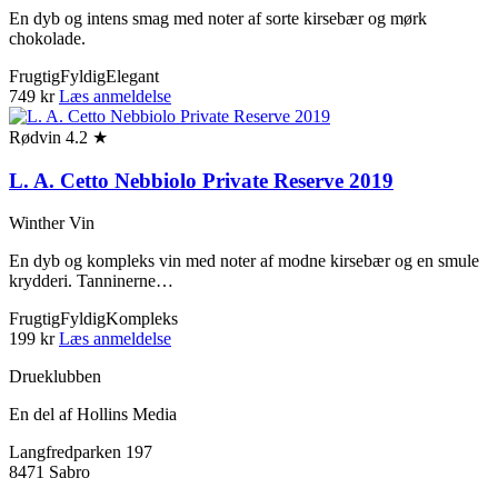
En dyb og intens smag med noter af sorte kirsebær og mørk
chokolade.
Frugtig
Fyldig
Elegant
749 kr
Læs anmeldelse
Rødvin
4.2 ★
L. A. Cetto Nebbiolo Private Reserve 2019
Winther Vin
En dyb og kompleks vin med noter af modne kirsebær og en smule
krydderi. Tanninerne…
Frugtig
Fyldig
Kompleks
199 kr
Læs anmeldelse
Drueklubben
En del af Hollins Media
Langfredparken 197
8471 Sabro