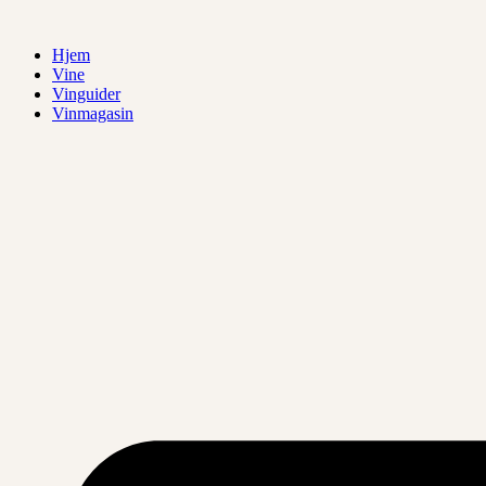
Videre
til
Hjem
indhold
Vine
Vinguider
Vinmagasin