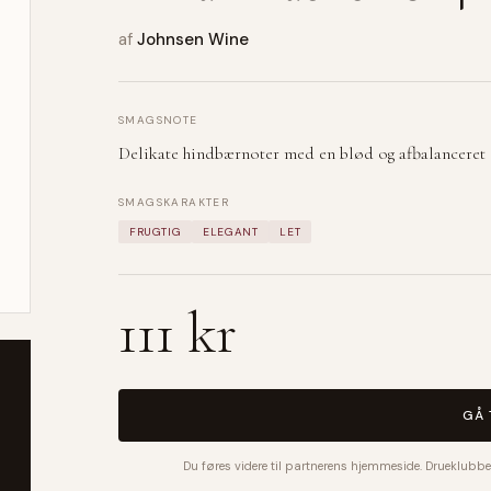
af
Johnsen Wine
SMAGSNOTE
Delikate hindbærnoter med en blød og afbalanceret 
SMAGSKARAKTER
FRUGTIG
ELEGANT
LET
111 kr
GÅ 
Du føres videre til partnerens hjemmeside. Drueklubbe