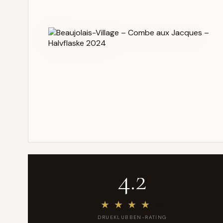
4.2
★
★
★
★
★
DRUEKLUBBEN-RATING