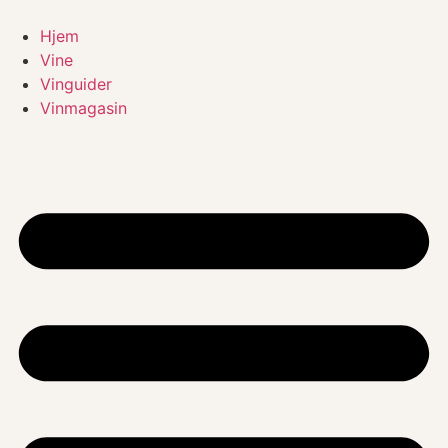
Videre
til
Hjem
indhold
Vine
Vinguider
Vinmagasin