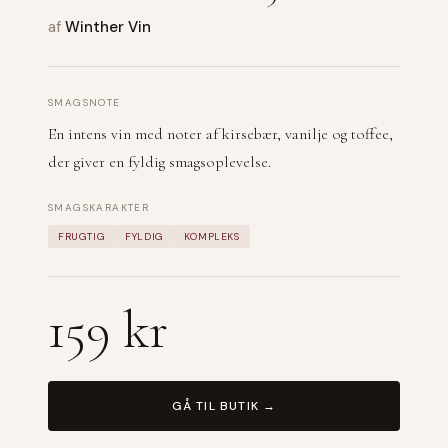
af
Winther Vin
SMAGSNOTE
En intens vin med noter af kirsebær, vanilje og toffee,
der giver en fyldig smagsoplevelse.
SMAGSKARAKTER
FRUGTIG
FYLDIG
KOMPLEKS
159 kr
GÅ TIL BUTIK →