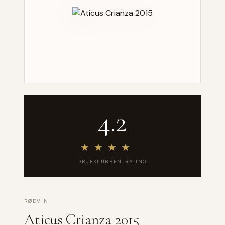
4.2
★
★
★
★
★
DRUEKLUBBEN-RATING
RØDVIN
Aticus Crianza 2015