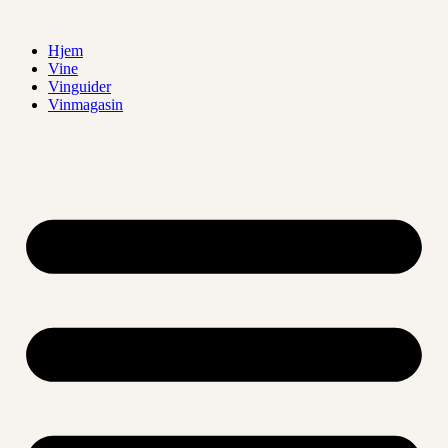
Videre
til
Hjem
indhold
Vine
Vinguider
Vinmagasin