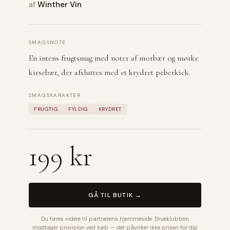
af
Winther Vin
SMAGSNOTE
En intens frugtsmag med noter af morbær og mørke
kirsebær, der afsluttes med et krydret peberkick.
SMAGSKARAKTER
FRUGTIG
FYLDIG
KRYDRET
199 kr
GÅ TIL BUTIK →
Du føres videre til partnerens hjemmeside. Drueklubben
modtager provision ved køb — det påvirker ikke prisen for dig.