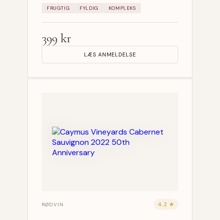
FRUGTIG
FYLDIG
KOMPLEKS
399 kr
LÆS ANMELDELSE
4.2 ★
RØDVIN