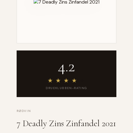
4.2
★
★
★
★
★
DRUEKLUBBEN-RATING
RØDVIN
7 Deadly Zins Zinfandel 2021