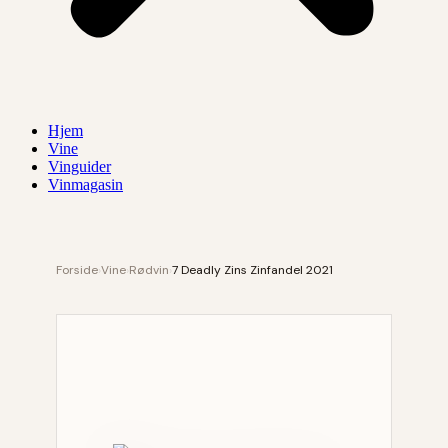
Hjem
Vine
Vinguider
Vinmagasin
Forside
›
Vine
›
Rødvin
›
7 Deadly Zins Zinfandel 2021