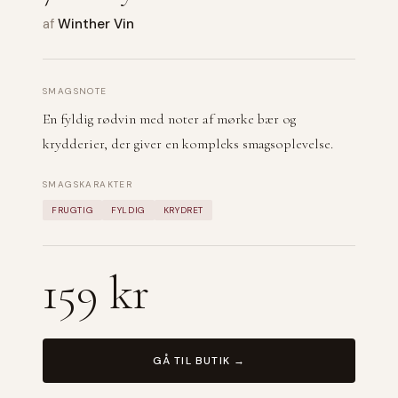
af
Winther Vin
SMAGSNOTE
En fyldig rødvin med noter af mørke bær og
krydderier, der giver en kompleks smagsoplevelse.
SMAGSKARAKTER
FRUGTIG
FYLDIG
KRYDRET
159 kr
GÅ TIL BUTIK →