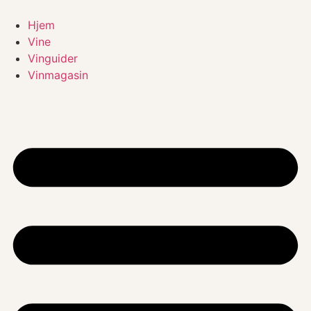
Videre
til
Hjem
indhold
Vine
Vinguider
Vinmagasin