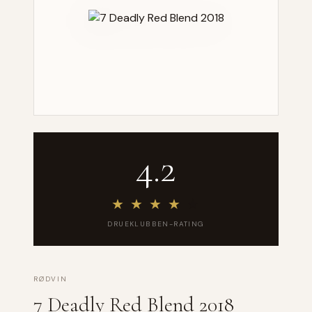
4.2
★
★
★
★
★
DRUEKLUBBEN-RATING
RØDVIN
7 Deadly Red Blend 2018