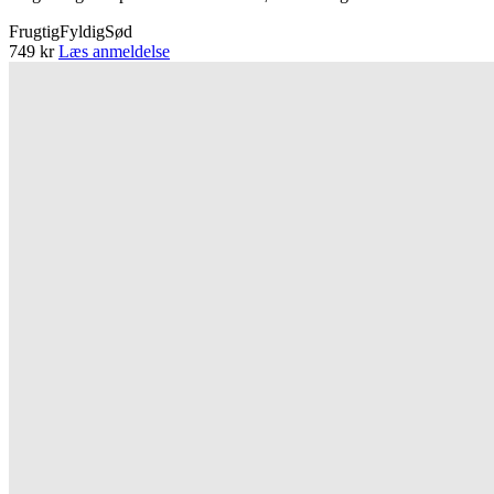
Frugtig
Fyldig
Sød
749 kr
Læs anmeldelse