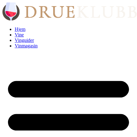
Videre
til
indhold
Hjem
Vine
Vinguider
Vinmagasin