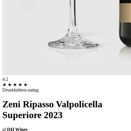
4.2
★
★
★
★
★
Drueklubben-rating
Zeni Ripasso Valpolicella
Superiore 2023
af
DH Wines