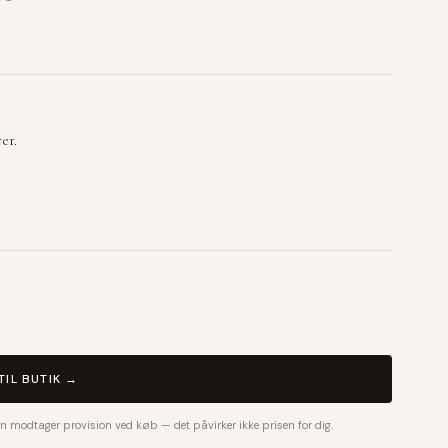
er.
TIL BUTIK →
n modtager provision ved køb — det påvirker ikke prisen for dig.