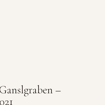
Ganslgraben –
021