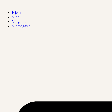
Videre
til
Hjem
indhold
Vine
Vinguider
Vinmagasin