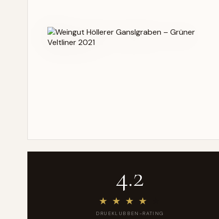
4.2
★
★
★
★
★
DRUEKLUBBEN-RATING