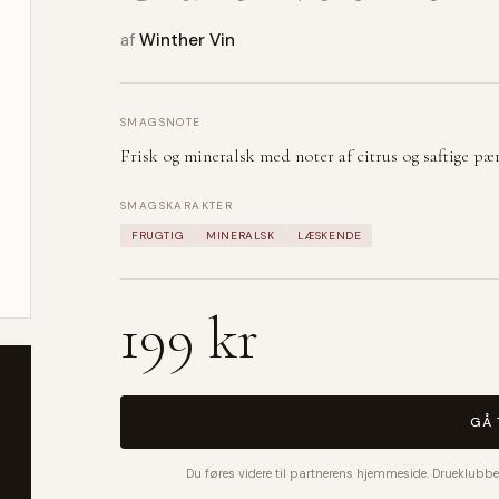
af
Winther Vin
SMAGSNOTE
Frisk og mineralsk med noter af citrus og saftige pær
SMAGSKARAKTER
FRUGTIG
MINERALSK
LÆSKENDE
199 kr
GÅ 
Du føres videre til partnerens hjemmeside. Drueklubbe