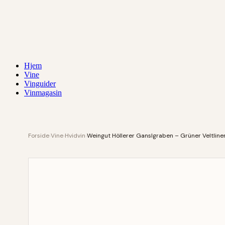
Hjem
Vine
Vinguider
Vinmagasin
Forside
›
Vine
›
Hvidvin
›
Weingut Höllerer Ganslgraben – Grüner Veltline