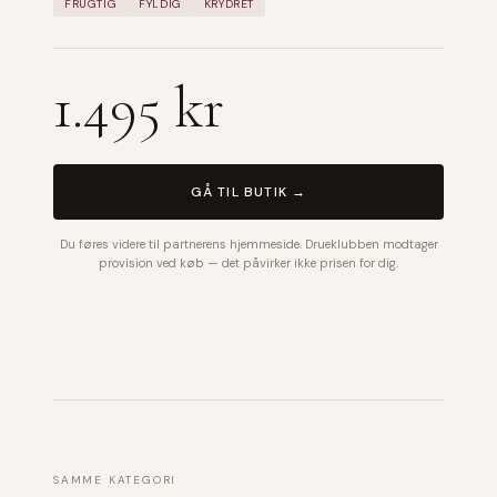
FRUGTIG
FYLDIG
KRYDRET
1.495 kr
GÅ TIL BUTIK →
Du føres videre til partnerens hjemmeside. Drueklubben modtager
provision ved køb — det påvirker ikke prisen for dig.
SAMME KATEGORI