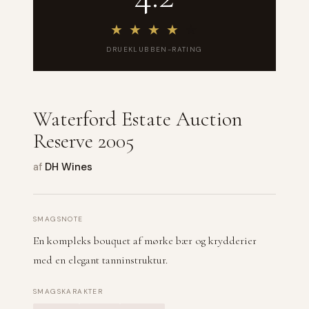
★
★
★
★
★
DRUEKLUBBEN-RATING
Waterford Estate Auction
Reserve 2005
af
DH Wines
SMAGSNOTE
En kompleks bouquet af mørke bær og krydderier
med en elegant tanninstruktur.
SMAGSKARAKTER