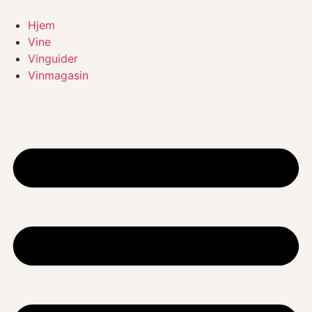
Videre
til
Hjem
indhold
Vine
Vinguider
Vinmagasin