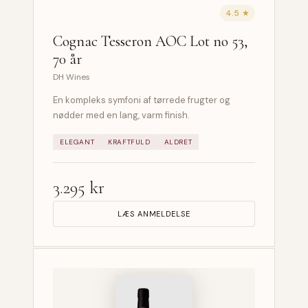
4.5 ★
Cognac Tesseron AOC Lot no 53,
70 år
DH Wines
En kompleks symfoni af tørrede frugter og
nødder med en lang, varm finish.
ELEGANT
KRAFTFULD
ALDRET
3.295 kr
LÆS ANMELDELSE