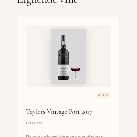
4.8 ★
Taylors Vintage Port 2017
DH Wines
Elegant og kompleks med noter af mørke