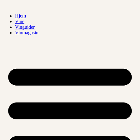
Videre
til
Hjem
indhold
Vine
Vinguider
Vinmagasin