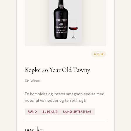
4.5 ★
Kopke 40 Year Old Tawny
DH Wines
En kompleks og intens smagsoplevelse med
noter af valnødder og tørret frugt.
RUND
ELEGANT
LANG EFTERSMAG
995 kr