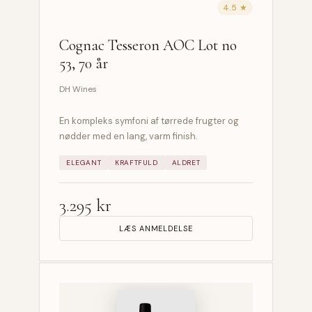
4.5 ★
Cognac Tesseron AOC Lot no
53, 70 år
DH Wines
En kompleks symfoni af tørrede frugter og
nødder med en lang, varm finish.
ELEGANT
KRAFTFULD
ALDRET
3.295 kr
LÆS ANMELDELSE