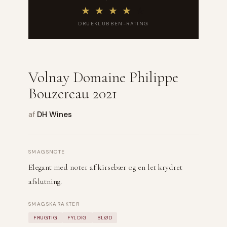
★
★
★
★
★
DRUEKLUBBEN-RATING
Volnay Domaine Philippe
Bouzereau 2021
af
DH Wines
SMAGSNOTE
Elegant med noter af kirsebær og en let krydret
afslutning.
SMAGSKARAKTER
FRUGTIG
FYLDIG
BLØD