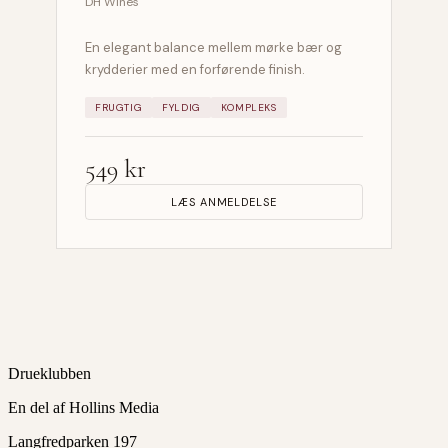
DH Wines
En elegant balance mellem mørke bær og
krydderier med en forførende finish.
FRUGTIG
FYLDIG
KOMPLEKS
549 kr
LÆS ANMELDELSE
Drueklubben
En del af Hollins Media
Langfredparken 197