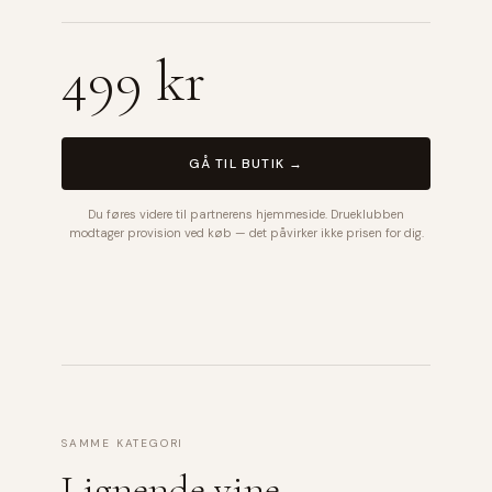
499 kr
GÅ TIL BUTIK →
Du føres videre til partnerens hjemmeside. Drueklubben
modtager provision ved køb — det påvirker ikke prisen for dig.
SAMME KATEGORI
Lignende vine