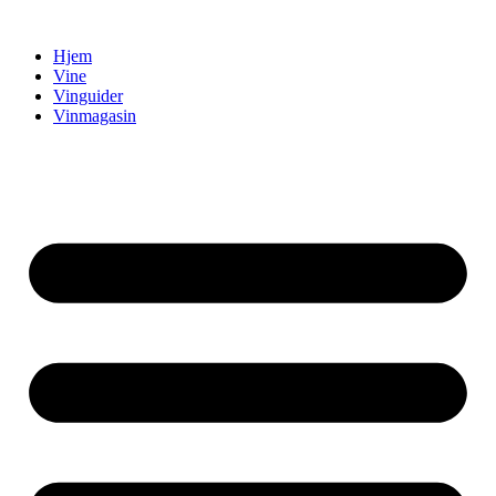
Videre
til
Hjem
indhold
Vine
Vinguider
Vinmagasin