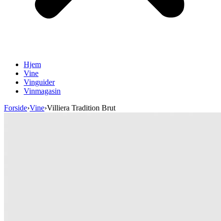
Hjem
Vine
Vinguider
Vinmagasin
Forside
›
Vine
›
Villiera Tradition Brut