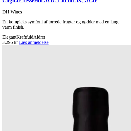
Cognac Tesseron AOC Lot no 53, 70 år
DH Wines
En kompleks symfoni af tørrede frugter og nødder med en lang,
varm finish.
Elegant
Kraftfuld
Aldret
3.295 kr
Læs anmeldelse