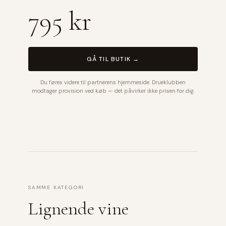
795 kr
GÅ TIL BUTIK →
Du føres videre til partnerens hjemmeside. Drueklubben
modtager provision ved køb — det påvirker ikke prisen for dig.
SAMME KATEGORI
Lignende vine