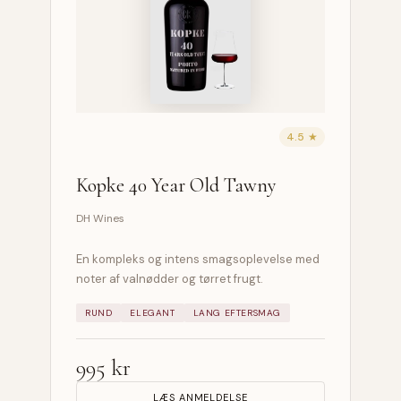
4.5 ★
Kopke 40 Year Old Tawny
DH Wines
En kompleks og intens smagsoplevelse med
noter af valnødder og tørret frugt.
RUND
ELEGANT
LANG EFTERSMAG
995 kr
LÆS ANMELDELSE