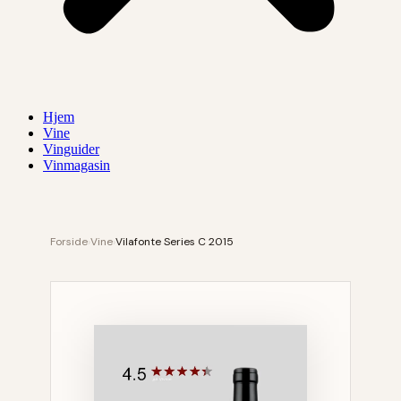
Hjem
Vine
Vinguider
Vinmagasin
Forside
›
Vine
›
Vilafonte Series C 2015