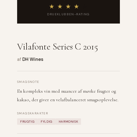
★
★
★
★
★
DRUEKLUBBEN-RATING
Vilafonte Series C 2015
af
DH Wines
SMAGSNOTE
En kompleks vin med nuancer af mørke frugter og
kakao, der giver en velafbalanceret smagsoplevelse.
SMAGSKARAKTER
FRUGTIG
FYLDIG
HARMONISK