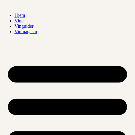
Videre
til
Hjem
indhold
Vine
Vinguider
Vinmagasin