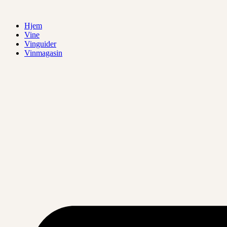
Videre
til
Hjem
indhold
Vine
Vinguider
Vinmagasin