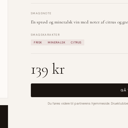
SMAGSNOTE
En sprød og mineralsk vin med noter af citrus og gr
SMAGSKARAKTER
FRISK
MINERALSK
CITRUS
139 kr
GÅ 
Du føres videre til partnerens hjemmeside. Drueklubbe