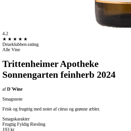
4.2
★
★
★
★
★
Drueklubben-rating
Alle Vine
Trittenheimer Apotheke
Sonnengarten feinherb 2024
af
D´Wine
Smagsnote
Frisk og frugtrig med noter af citrus og grønne æbler.
Smagskarakter
Frugtig
Fyldig
Riesling
193 kr