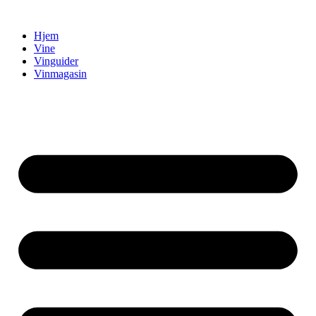
Videre
til
Hjem
indhold
Vine
Vinguider
Vinmagasin