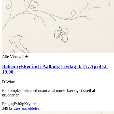
Alle Vine
4.2 ★
Italien rykker ind i Aalborg Fredag d. 17. April kl.
19.00
D´Wine
En kompleks vin med nuancer af mørke bær og et strejf af
krydderier.
Frugtig
Fyldig
Krydret
349 kr
Læs anmeldelse