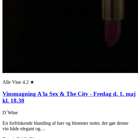
Alle Vine
4.2 ★
Vinsmagning A'la Sex & The City - Fredag d. 1. maj
kl. 18.30
D´Wine
En forfriskende blanding af bær og blomster noter, der gør denne
vin både elegant og…