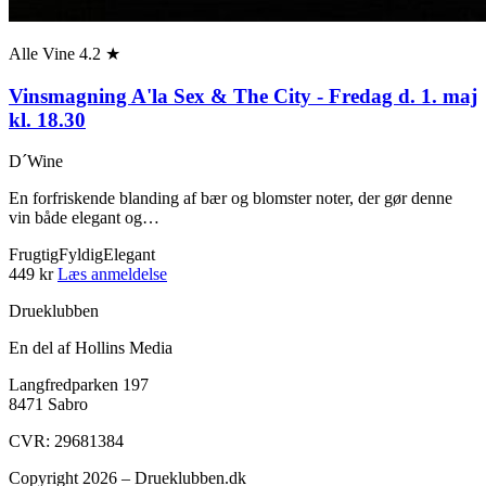
Alle Vine
4.2 ★
Vinsmagning A'la Sex & The City - Fredag d. 1. maj
kl. 18.30
D´Wine
En forfriskende blanding af bær og blomster noter, der gør denne
vin både elegant og…
Frugtig
Fyldig
Elegant
449 kr
Læs anmeldelse
Drueklubben
En del af Hollins Media
Langfredparken 197
8471 Sabro
CVR: 29681384
Copyright 2026 – Drueklubben.dk