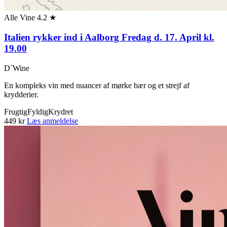
Alle Vine
4.2 ★
Italien rykker ind i Aalborg Fredag d. 17. April kl.
19.00
D´Wine
En kompleks vin med nuancer af mørke bær og et strejf af
krydderier.
Frugtig
Fyldig
Krydret
449 kr
Læs anmeldelse