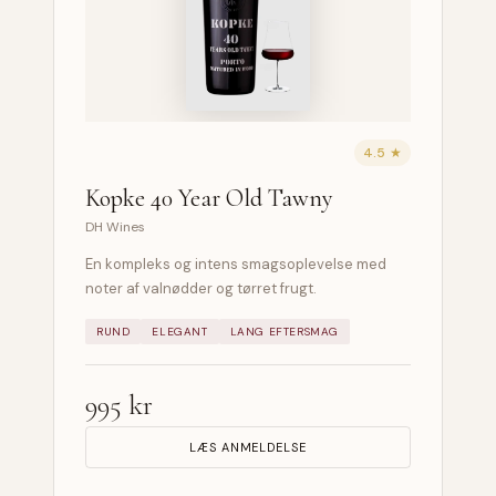
4.5 ★
Kopke 40 Year Old Tawny
DH Wines
En kompleks og intens smagsoplevelse med
noter af valnødder og tørret frugt.
RUND
ELEGANT
LANG EFTERSMAG
995 kr
LÆS ANMELDELSE