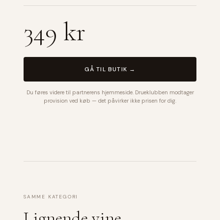
349 kr
GÅ TIL BUTIK →
Du føres videre til partnerens hjemmeside. Drueklubben modtager
provision ved køb — det påvirker ikke prisen for dig.
SAMME KATEGORI
Lignende vine