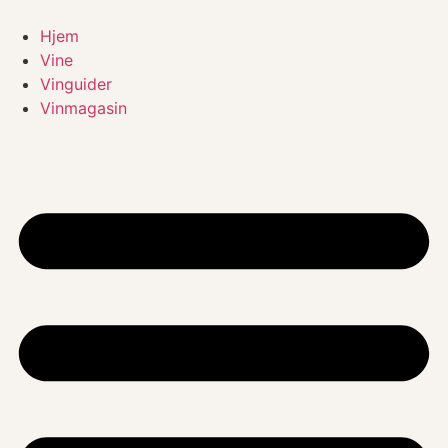
Videre
til
Hjem
indhold
Vine
Vinguider
Vinmagasin