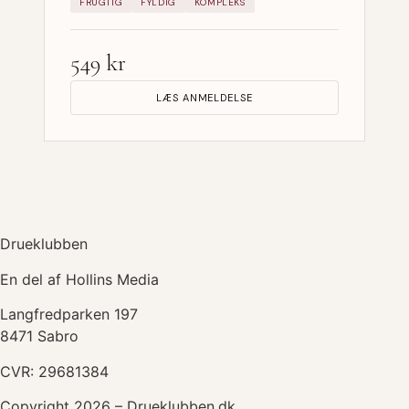
FRUGTIG
FYLDIG
KOMPLEKS
549 kr
LÆS ANMELDELSE
Drueklubben
En del af Hollins Media
Langfredparken 197
8471 Sabro
CVR: 29681384
Copyright 2026 – Drueklubben.dk