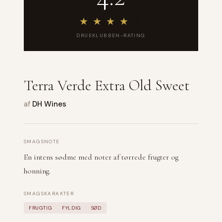
★
★
★
★
★
DRUEKLUBBEN-RATING
Terra Verde Extra Old Sweet
af
DH Wines
SMAGSNOTE
En intens sødme med noter af tørrede frugter og
honning.
SMAGSKARAKTER
FRUGTIG
FYLDIG
SØD