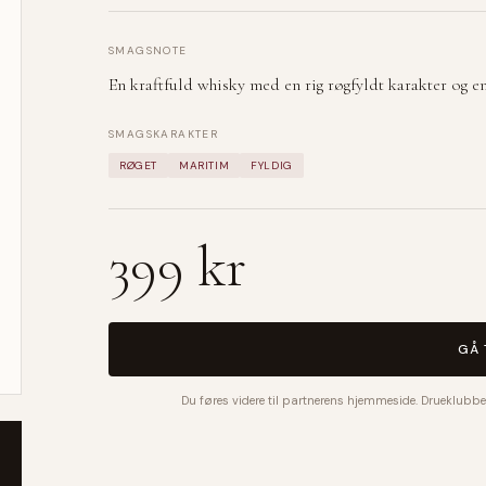
SMAGSNOTE
En kraftfuld whisky med en rig røgfyldt karakter og en 
SMAGSKARAKTER
RØGET
MARITIM
FYLDIG
399 kr
GÅ 
Du føres videre til partnerens hjemmeside. Drueklubbe