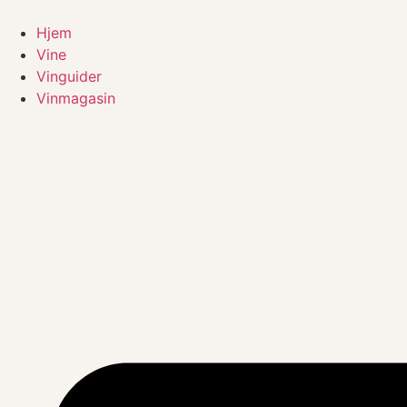
Videre
til
Hjem
indhold
Vine
Vinguider
Vinmagasin