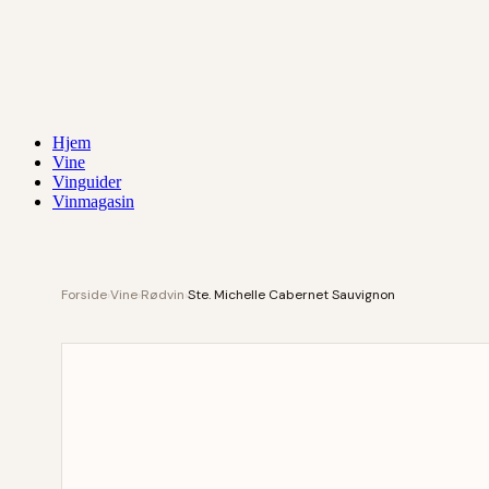
Hjem
Vine
Vinguider
Vinmagasin
Forside
›
Vine
›
Rødvin
›
Ste. Michelle Cabernet Sauvignon