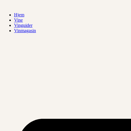
Videre
til
Hjem
indhold
Vine
Vinguider
Vinmagasin