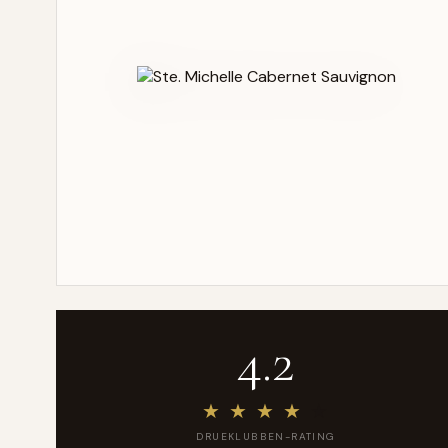
4.2
★
★
★
★
★
DRUEKLUBBEN-RATING