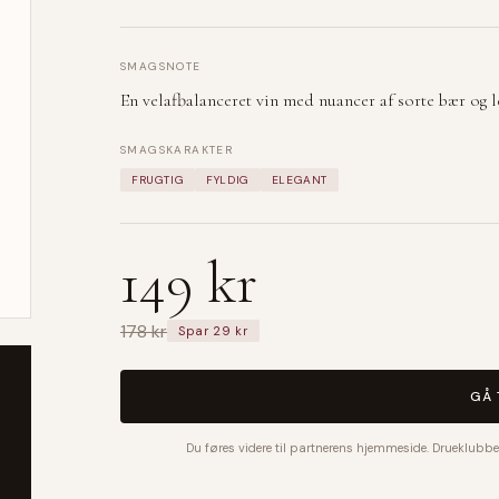
SMAGSNOTE
En velafbalanceret vin med nuancer af sorte bær og l
SMAGSKARAKTER
FRUGTIG
FYLDIG
ELEGANT
149 kr
178 kr
Spar 29 kr
GÅ 
Du føres videre til partnerens hjemmeside. Drueklubbe