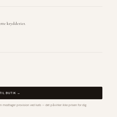
ette krydderier.
TIL BUTIK →
n modtager provision ved køb — det påvirker ikke prisen for dig.