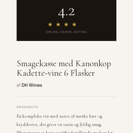
4.2
★
★
★
★
★
DRUEKLUBBEN-RATING
Smagekasse med Kanonkop
Kadette-vine 6 Flasker
af
DH Wines
SMAGSNOTE
En kompleks vin med noter af mørke bær og
krydderier, der giver en varm og fyldig smag.
Eftersmagen er lang og tilfredsstillende med en let