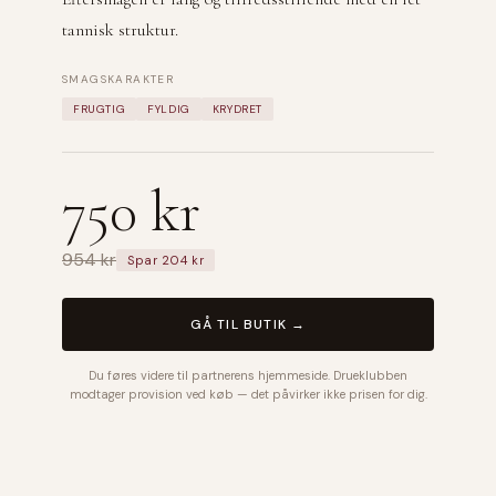
tannisk struktur.
SMAGSKARAKTER
FRUGTIG
FYLDIG
KRYDRET
750 kr
954 kr
Spar 204 kr
GÅ TIL BUTIK →
Du føres videre til partnerens hjemmeside. Drueklubben
modtager provision ved køb — det påvirker ikke prisen for dig.