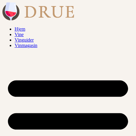
Videre
til
indhold
Hjem
Vine
Vinguider
Vinmagasin