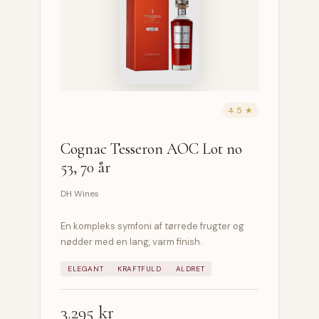
4.5 ★
Cognac Tesseron AOC Lot no
53, 70 år
DH Wines
En kompleks symfoni af tørrede frugter og
nødder med en lang, varm finish.
ELEGANT
KRAFTFULD
ALDRET
3.295 kr