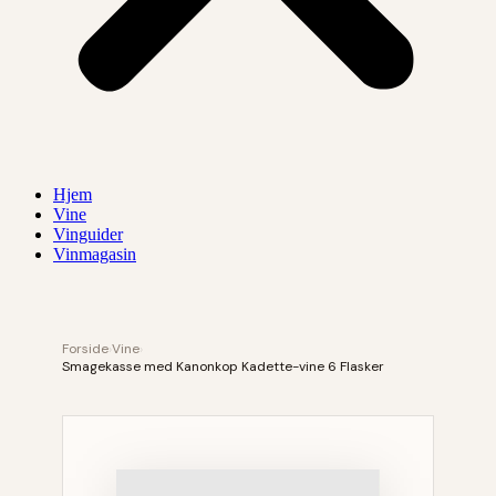
Hjem
Vine
Vinguider
Vinmagasin
Forside
›
Vine
›
Smagekasse med Kanonkop Kadette-vine 6 Flasker