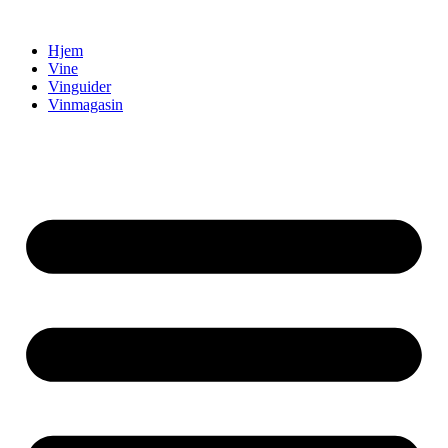
Videre
til
Hjem
indhold
Vine
Vinguider
Vinmagasin