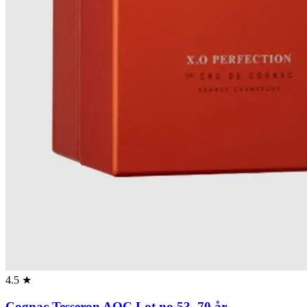
4.5 ★
Cognac Tesseron AOC Lot no 53, 70 år