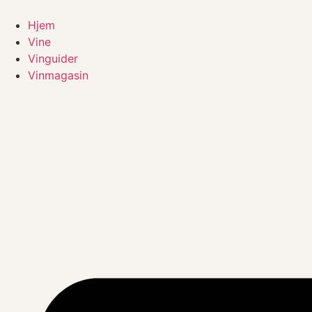
Videre
til
Hjem
indhold
Vine
Vinguider
Vinmagasin