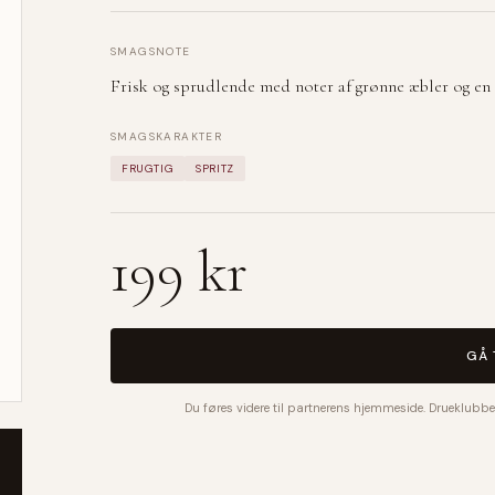
SMAGSNOTE
Frisk og sprudlende med noter af grønne æbler og en l
SMAGSKARAKTER
FRUGTIG
SPRITZ
199 kr
GÅ 
Du føres videre til partnerens hjemmeside. Drueklubbe