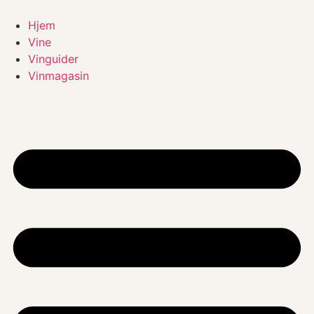
Videre
til
Hjem
indhold
Vine
Vinguider
Vinmagasin