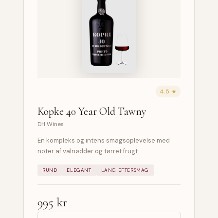
4.5 ★
Kopke 40 Year Old Tawny
DH Wines
En kompleks og intens smagsoplevelse med
noter af valnødder og tørret frugt.
RUND
ELEGANT
LANG EFTERSMAG
995 kr