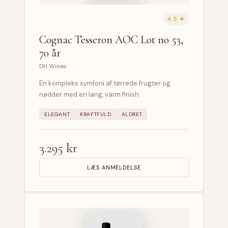
4.5 ★
Cognac Tesseron AOC Lot no 53,
70 år
DH Wines
En kompleks symfoni af tørrede frugter og
nødder med en lang, varm finish.
ELEGANT
KRAFTFULD
ALDRET
3.295 kr
LÆS ANMELDELSE