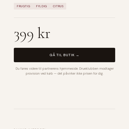
FRUGTIG
FYLDIG
CITRUS
399 kr
GÅ TIL BUTIK →
Du føres videre til partnerens hjemmeside. Drueklubben modtager
provision ved køb — det påvirker ikke prisen for dig.