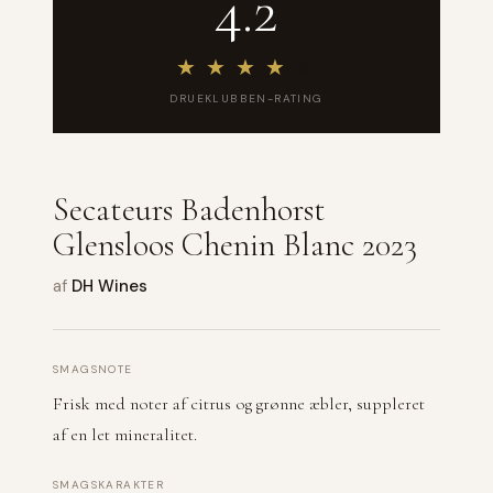
4.2
★
★
★
★
★
DRUEKLUBBEN-RATING
Secateurs Badenhorst
Glensloos Chenin Blanc 2023
af
DH Wines
SMAGSNOTE
Frisk med noter af citrus og grønne æbler, suppleret
af en let mineralitet.
SMAGSKARAKTER