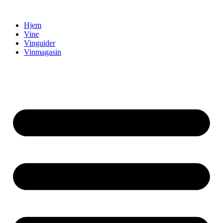
Videre
til
Hjem
indhold
Vine
Vinguider
Vinmagasin