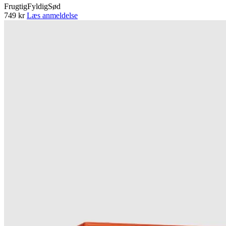
Frugtig
Fyldig
Sød
749 kr
Læs anmeldelse