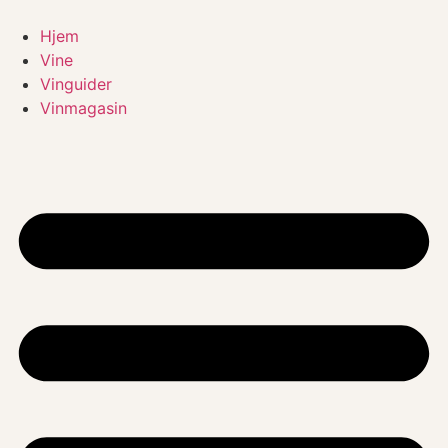
Videre
til
Hjem
indhold
Vine
Vinguider
Vinmagasin