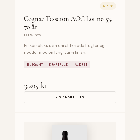
4.5 ★
Cognac Tesseron AOC Lot no 53,
70 år
DH Wines
En kompleks symfoni af tørrede frugter og
nødder med en lang, varm finish.
ELEGANT
KRAFTFULD
ALDRET
3.295 kr
LÆS ANMELDELSE