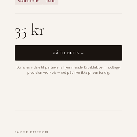
NØDDEAGTIG
SALTE
35 kr
GÅ TIL BUTIK →
Du føres videre til partnerens hjemmeside. Drueklubben modtager
provision ved køb — det påvirker ikke prisen for dig.
SAMME KATEGORI