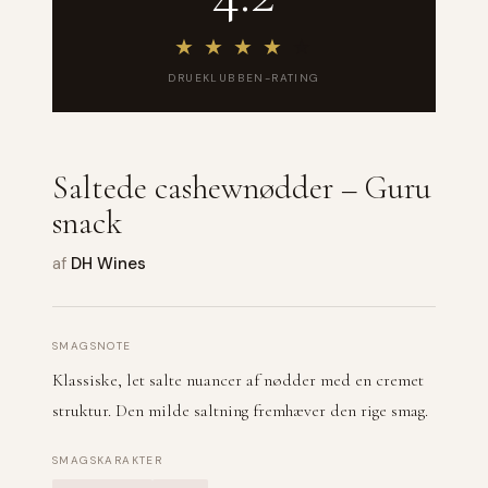
★
★
★
★
★
DRUEKLUBBEN-RATING
Saltede cashewnødder – Guru
snack
af
DH Wines
SMAGSNOTE
Klassiske, let salte nuancer af nødder med en cremet
struktur. Den milde saltning fremhæver den rige smag.
SMAGSKARAKTER