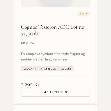
4.5 ★
Cognac Tesseron AOC Lot no
53, 70 år
DH Wines
En kompleks symfoni af tørrede frugter og
nødder med en lang, varm finish.
ELEGANT
KRAFTFULD
ALDRET
3.295 kr
LÆS ANMELDELSE