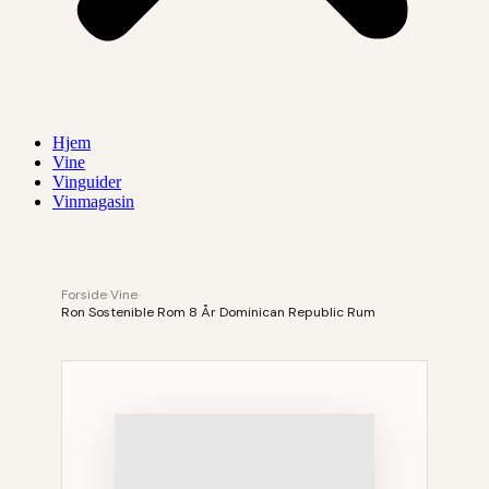
Hjem
Vine
Vinguider
Vinmagasin
Forside
›
Vine
›
Ron Sostenible Rom 8 År Dominican Republic Rum