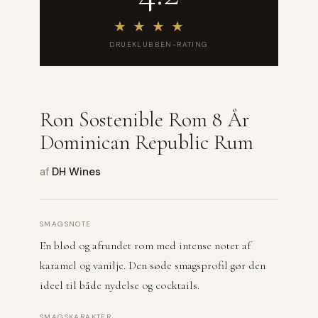
★
★
★
★
★
DRUEKLUBBEN-RATING
Ron Sostenible Rom 8 År
Dominican Republic Rum
af
DH Wines
SMAGSNOTE
En blød og afrundet rom med intense noter af
karamel og vanilje. Den søde smagsprofil gør den
ideel til både nydelse og cocktails.
SMAGSKARAKTER