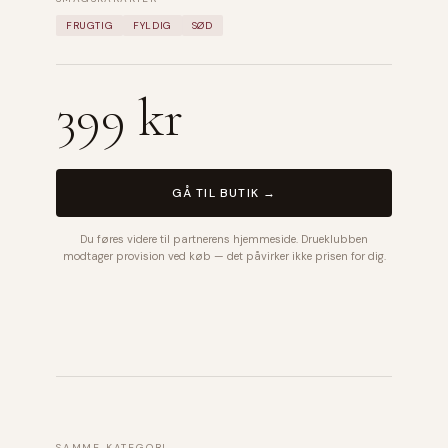
FRUGTIG
FYLDIG
SØD
399 kr
GÅ TIL BUTIK →
Du føres videre til partnerens hjemmeside. Drueklubben
modtager provision ved køb — det påvirker ikke prisen for dig.
SAMME KATEGORI