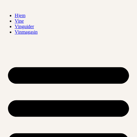
Videre
til
Hjem
indhold
Vine
Vinguider
Vinmagasin