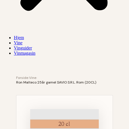
Hjem
Vine
Vinguider
Vinmagasin
Forside
›
Vine
›
Ron Malteco 25år gamel SAVIO S.R.L. Rom (20CL)