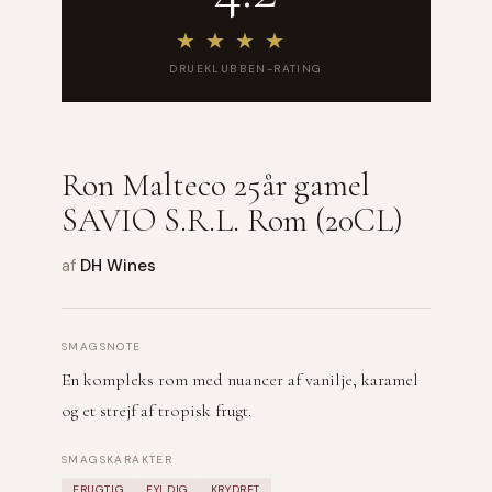
★
★
★
★
★
DRUEKLUBBEN-RATING
Ron Malteco 25år gamel
SAVIO S.R.L. Rom (20CL)
af
DH Wines
SMAGSNOTE
En kompleks rom med nuancer af vanilje, karamel
og et strejf af tropisk frugt.
SMAGSKARAKTER
FRUGTIG
FYLDIG
KRYDRET