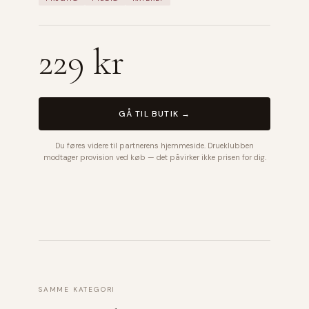
229 kr
GÅ TIL BUTIK →
Du føres videre til partnerens hjemmeside. Drueklubben
modtager provision ved køb — det påvirker ikke prisen for dig.
SAMME KATEGORI