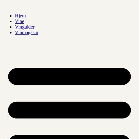
Videre
til
Hjem
indhold
Vine
Vinguider
Vinmagasin