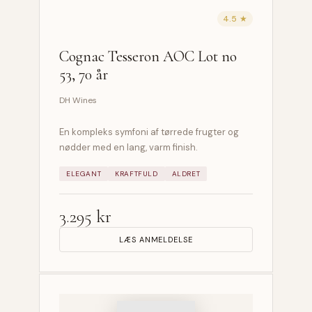
4.5 ★
Cognac Tesseron AOC Lot no
53, 70 år
DH Wines
En kompleks symfoni af tørrede frugter og
nødder med en lang, varm finish.
ELEGANT
KRAFTFULD
ALDRET
3.295 kr
LÆS ANMELDELSE