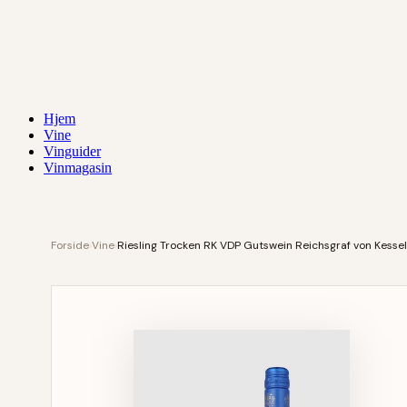
Hjem
Vine
Vinguider
Vinmagasin
Forside
›
Vine
›
Riesling Trocken RK VDP Gutswein Reichsgraf von Kesse