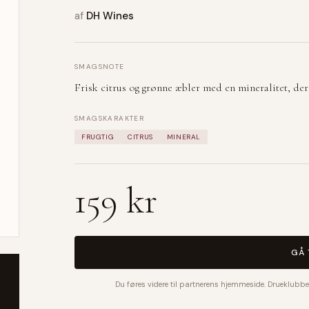
af
DH Wines
SMAGSNOTE
Frisk citrus og grønne æbler med en mineralitet, der 
SMAGSKARAKTER
FRUGTIG
CITRUS
MINERAL
159 kr
GÅ 
Du føres videre til partnerens hjemmeside. Drueklubbe