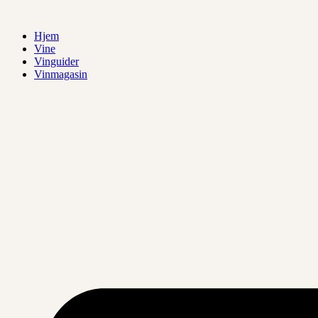
Videre
til
Hjem
indhold
Vine
Vinguider
Vinmagasin