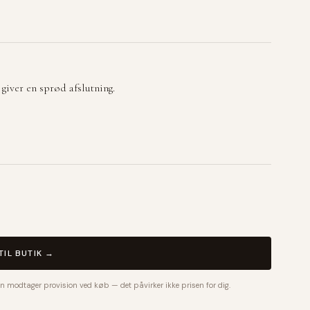
giver en sprød afslutning.
TIL BUTIK →
n modtager provision ved køb — det påvirker ikke prisen for dig.