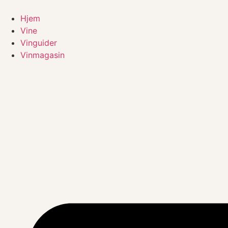
Videre
til
Hjem
indhold
Vine
Vinguider
Vinmagasin