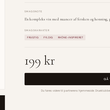
SMAGSNOTE
En kompleks vin med nuancer af fersken og honning, p
SMAGSKARAKTER
FRUGTIG
FYLDIG
RHÔNE-INSPIRERET
199 kr
GÅ 
Du føres videre til partnerens hjemmeside. Drueklubbe