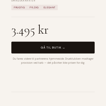
SMAGSKARAKTER
FRUGTIG
FYLDIG
ELEGANT
3.495 kr
GÅ TIL BUTIK →
Du føres videre til partnerens hjemmeside. Drueklubben modtager
provision ved køb — det påvirker ikke prisen for dig.