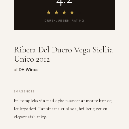
★
★
★
★
★
DRUEKLUBBEN-RATING
Ribera Del Duero Vega Sicllia
Unico 2012
af
DH Wines
SMAGSNOTE
En kompleks vin med dybe nuancer af mørke bær og
let krydderi. Tanninerne er bløde, hvilket giver en
elegant afslutning.