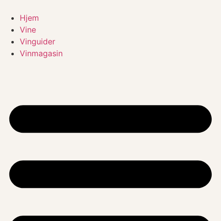
Videre
til
Hjem
indhold
Vine
Vinguider
Vinmagasin