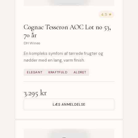
4.5 ★
Cognac Tesseron AOC Lot no 53,
70 år
DH Wines
En kompleks symfoni af tørrede frugter og
nødder med en lang, varm finish.
ELEGANT
KRAFTFULD
ALDRET
3.295 kr
LÆS ANMELDELSE