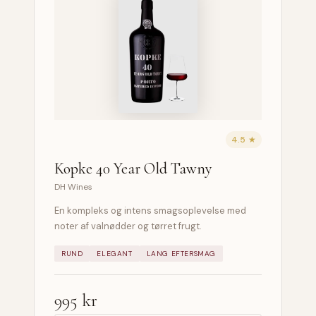
4.5 ★
Kopke 40 Year Old Tawny
DH Wines
En kompleks og intens smagsoplevelse med
noter af valnødder og tørret frugt.
RUND
ELEGANT
LANG EFTERSMAG
995 kr