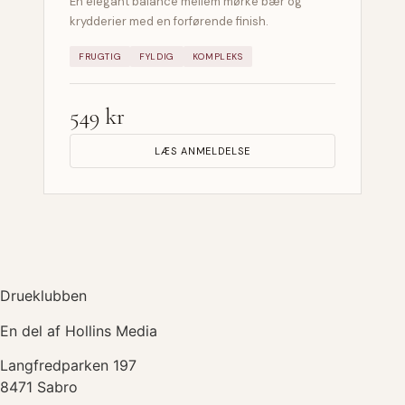
En elegant balance mellem mørke bær og
krydderier med en forførende finish.
FRUGTIG
FYLDIG
KOMPLEKS
549 kr
LÆS ANMELDELSE
Drueklubben
En del af Hollins Media
Langfredparken 197
8471 Sabro