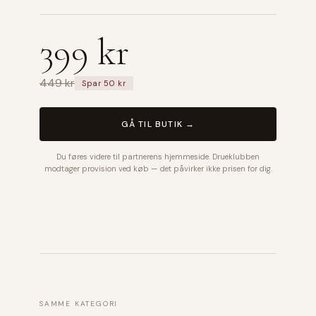
399 kr
449 kr
Spar 50 kr
GÅ TIL BUTIK →
Du føres videre til partnerens hjemmeside. Drueklubben
modtager provision ved køb — det påvirker ikke prisen for dig.
SAMME KATEGORI