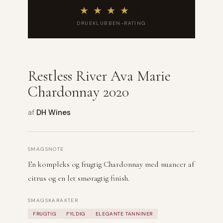
★
★
★
★
★
DRUEKLUBBEN-RATING
Restless River Ava Marie
Chardonnay 2020
af
DH Wines
SMAGSNOTE
En kompleks og frugtig Chardonnay med nuancer af
citrus og en let smøragtig finish.
SMAGSKARAKTER
FRUGTIG
FYLDIG
ELEGANTE TANNINER