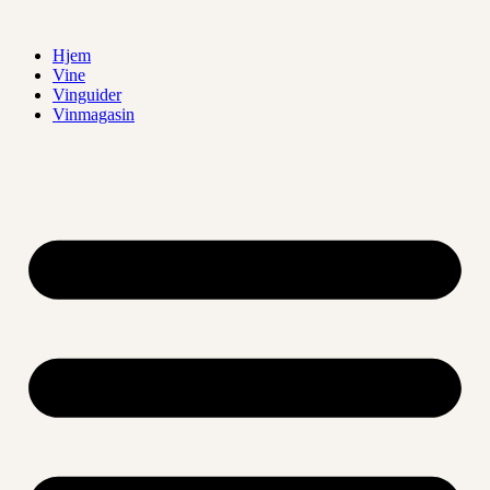
Videre
til
Hjem
indhold
Vine
Vinguider
Vinmagasin