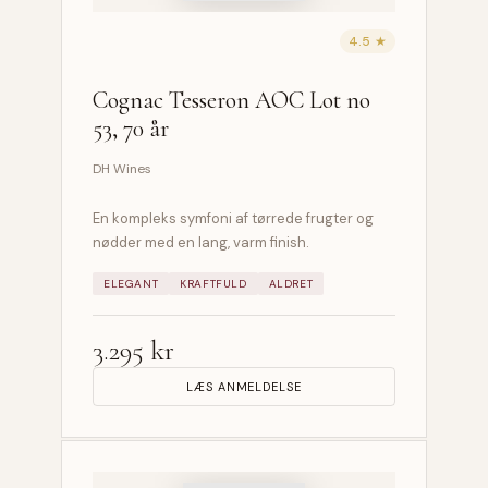
4.5 ★
Cognac Tesseron AOC Lot no
53, 70 år
DH Wines
En kompleks symfoni af tørrede frugter og
nødder med en lang, varm finish.
ELEGANT
KRAFTFULD
ALDRET
3.295 kr
LÆS ANMELDELSE