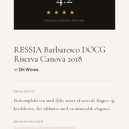
★
★
★
★
★
DRUEKLUBBEN-RATING
RESSIA Barbaresco DOCG
Riserva Canova 2018
af
DH Wines
SMAGSNOTE
En kompleks vin med dybe noter af tørrede frugter og
krydderier, der afsluttes med en mineralsk elegance.
SMAGSKARAKTER