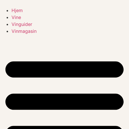
Videre
til
Hjem
indhold
Vine
Vinguider
Vinmagasin