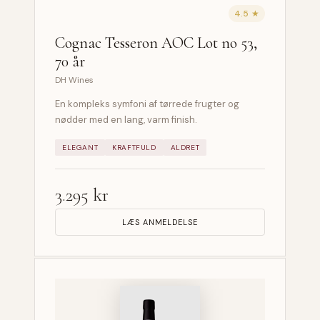
4.5 ★
Cognac Tesseron AOC Lot no 53,
70 år
DH Wines
En kompleks symfoni af tørrede frugter og
nødder med en lang, varm finish.
ELEGANT
KRAFTFULD
ALDRET
3.295 kr
LÆS ANMELDELSE