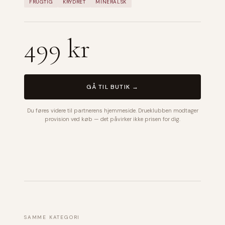
FRUGTIG
KRYDRET
MINERALSK
499 kr
GÅ TIL BUTIK →
Du føres videre til partnerens hjemmeside. Drueklubben modtager
provision ved køb — det påvirker ikke prisen for dig.
SAMME KATEGORI