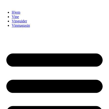
Videre
til
Hjem
indhold
Vine
Vinguider
Vinmagasin