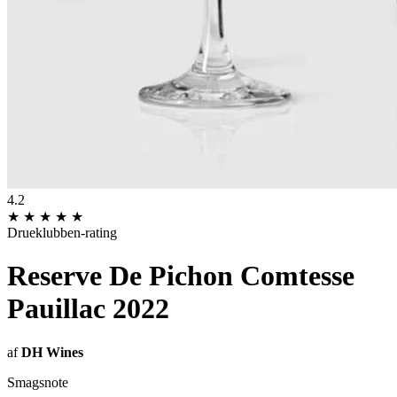
4.2
★
★
★
★
★
Drueklubben-rating
Reserve De Pichon Comtesse
Pauillac 2022
af
DH Wines
Smagsnote