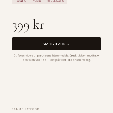
FRUGTIG
FYLDIG
NØDDEAGTIG
399 kr
GÅ TIL BUTIK →
Du føres videre til partnerens hjemmeside. Drueklubben modtager
provision ved køb — det påvirker ikke prisen for dig.
SAMME KATEGORI