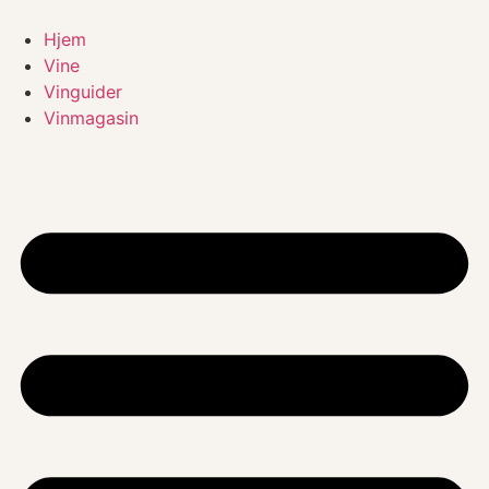
Videre
til
Hjem
indhold
Vine
Vinguider
Vinmagasin