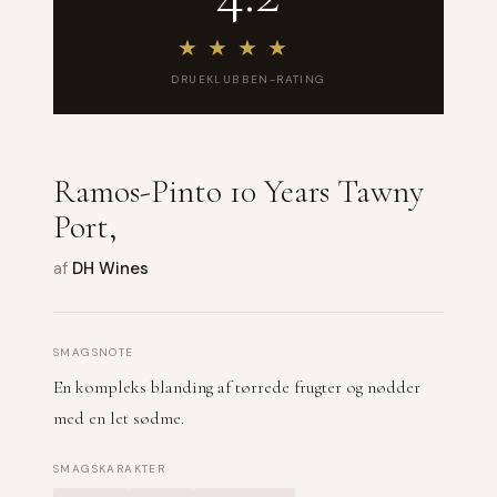
★
★
★
★
★
DRUEKLUBBEN-RATING
Ramos-Pinto 10 Years Tawny
Port,
af
DH Wines
SMAGSNOTE
En kompleks blanding af tørrede frugter og nødder
med en let sødme.
SMAGSKARAKTER