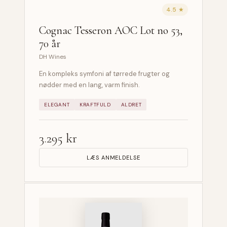
4.5 ★
Cognac Tesseron AOC Lot no 53,
70 år
DH Wines
En kompleks symfoni af tørrede frugter og
nødder med en lang, varm finish.
ELEGANT
KRAFTFULD
ALDRET
3.295 kr
LÆS ANMELDELSE