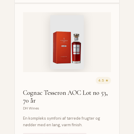
4.5 ★
Cognac Tesseron AOC Lot no 53,
70 år
DH Wines
En kompleks symfoni af tørrede frugter og
nødder med en lang, varm finish.