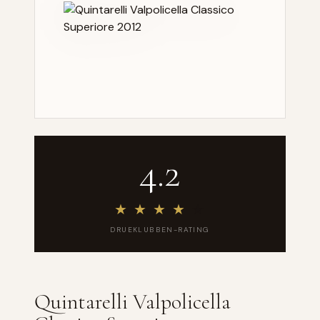
4.2
★
★
★
★
★
DRUEKLUBBEN-RATING
Quintarelli Valpolicella