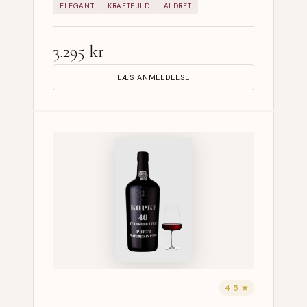
ELEGANT
KRAFTFULD
ALDRET
3.295 kr
LÆS ANMELDELSE
4.5 ★