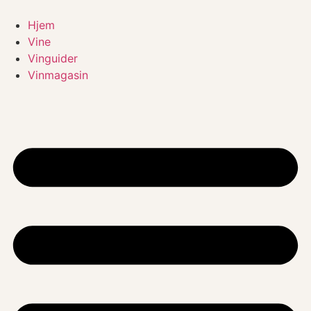
Videre
til
Hjem
indhold
Vine
Vinguider
Vinmagasin