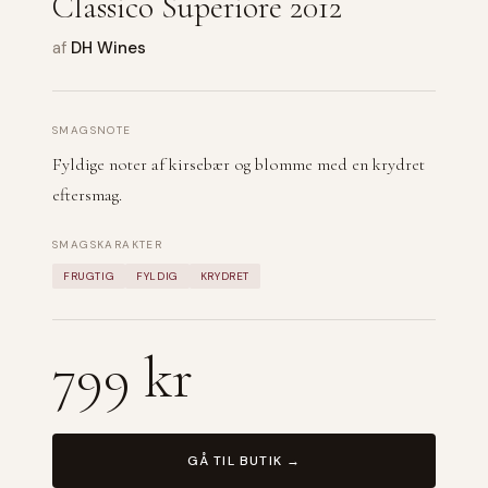
Classico Superiore 2012
af
DH Wines
SMAGSNOTE
Fyldige noter af kirsebær og blomme med en krydret
eftersmag.
SMAGSKARAKTER
FRUGTIG
FYLDIG
KRYDRET
799 kr
GÅ TIL BUTIK →