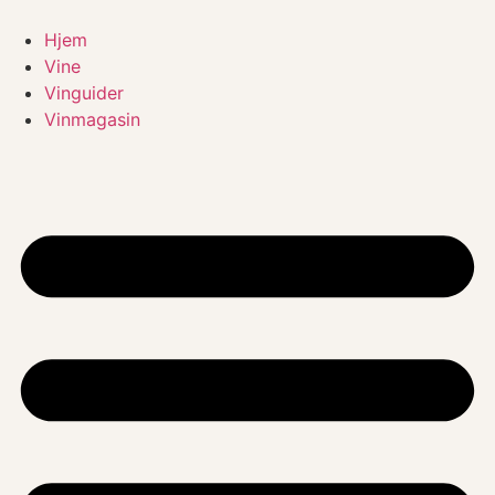
Videre
til
Hjem
indhold
Vine
Vinguider
Vinmagasin