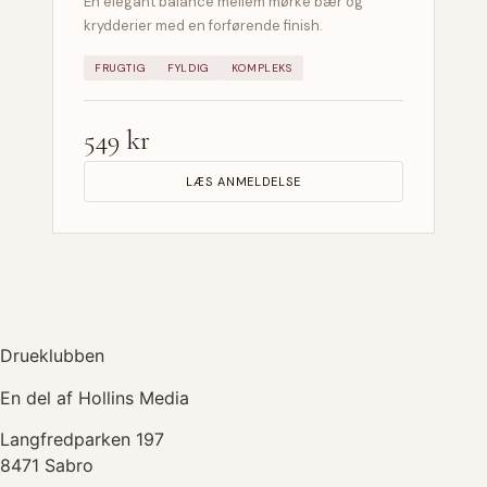
En elegant balance mellem mørke bær og
krydderier med en forførende finish.
FRUGTIG
FYLDIG
KOMPLEKS
549 kr
LÆS ANMELDELSE
Drueklubben
En del af Hollins Media
Langfredparken 197
8471 Sabro