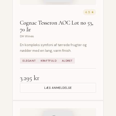
4.5 ★
Cognac Tesseron AOC Lot no 53,
70 år
DH Wines
En kompleks symfoni af tørrede frugter og
nødder med en lang, varm finish.
ELEGANT
KRAFTFULD
ALDRET
3.295 kr
LÆS ANMELDELSE