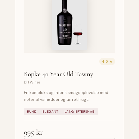
4.5 ★
Kopke 40 Year Old Tawny
DH Wines
En kompleks og intens smagsoplevelse med
noter af valnødder og tørret frugt.
RUND
ELEGANT
LANG EFTERSMAG
995 kr