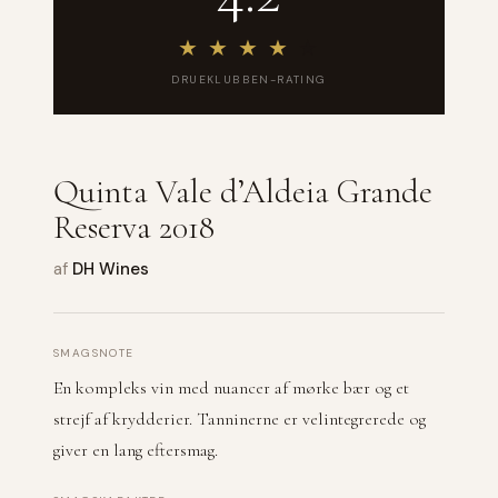
★
★
★
★
★
DRUEKLUBBEN-RATING
Quinta Vale d’Aldeia Grande
Reserva 2018
af
DH Wines
SMAGSNOTE
En kompleks vin med nuancer af mørke bær og et
strejf af krydderier. Tanninerne er velintegrerede og
giver en lang eftersmag.