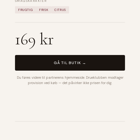
SMAGSKARAKTER
FRUGTIG
FRISK
CITRUS
169 kr
GÅ TIL BUTIK →
Du føres videre til partnerens hjemmeside. Drueklubben modtager
provision ved køb — det påvirker ikke prisen for dig.