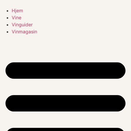
Videre
til
Hjem
indhold
Vine
Vinguider
Vinmagasin