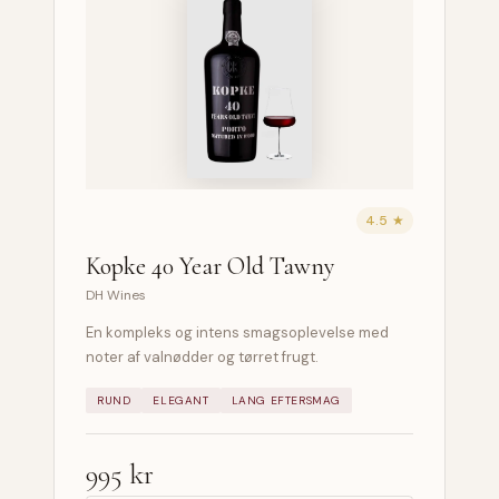
4.5 ★
Kopke 40 Year Old Tawny
DH Wines
En kompleks og intens smagsoplevelse med
noter af valnødder og tørret frugt.
RUND
ELEGANT
LANG EFTERSMAG
995 kr