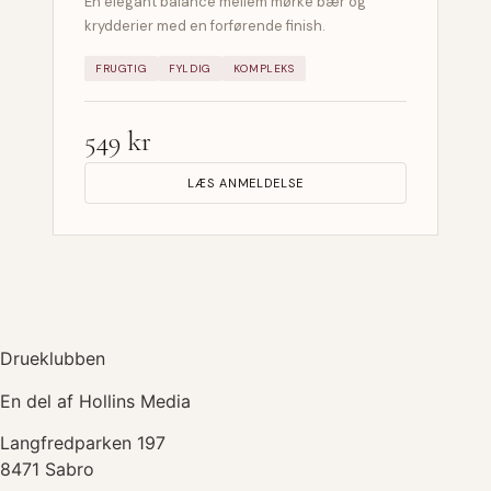
En elegant balance mellem mørke bær og
krydderier med en forførende finish.
FRUGTIG
FYLDIG
KOMPLEKS
549 kr
LÆS ANMELDELSE
Drueklubben
En del af Hollins Media
Langfredparken 197
8471 Sabro