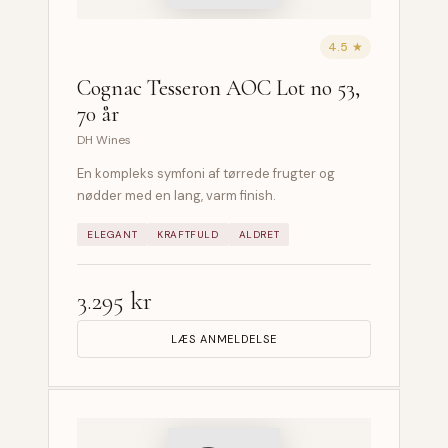
4.5 ★
Cognac Tesseron AOC Lot no 53,
70 år
DH Wines
En kompleks symfoni af tørrede frugter og
nødder med en lang, varm finish.
ELEGANT
KRAFTFULD
ALDRET
3.295 kr
LÆS ANMELDELSE