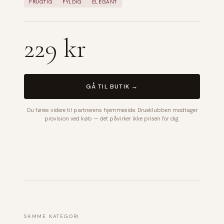
FRUGTIG
FYLDIG
ELEGANT
229 kr
GÅ TIL BUTIK →
Du føres videre til partnerens hjemmeside. Drueklubben modtager
provision ved køb — det påvirker ikke prisen for dig.
SAMME KATEGORI