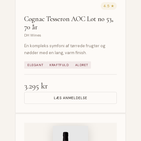
4.5 ★
Cognac Tesseron AOC Lot no 53,
70 år
DH Wines
En kompleks symfoni af tørrede frugter og
nødder med en lang, varm finish.
ELEGANT
KRAFTFULD
ALDRET
3.295 kr
LÆS ANMELDELSE