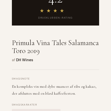
★
★
★
★
★
DRUEKLUBBEN-RATING
Primula Vina Tales Salamanca
Toro 2019
af
DH Wines
SMAGSNOTE
En kompleks vin med dybe nuancer af ribs og kakao,
der afsluttes med en blød kaffeefterton.
SMAGSKARAKTER