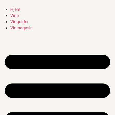
Videre
til
Hjem
indhold
Vine
Vinguider
Vinmagasin