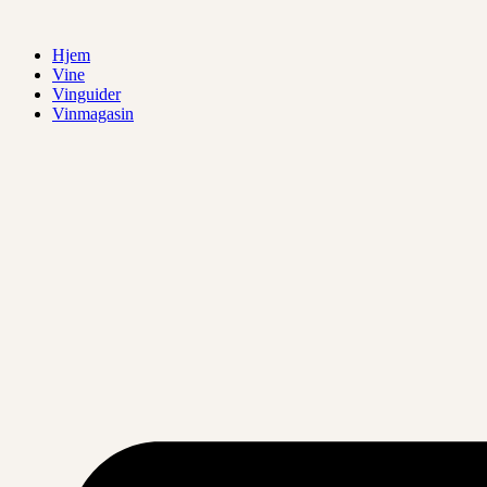
Videre
til
Hjem
indhold
Vine
Vinguider
Vinmagasin