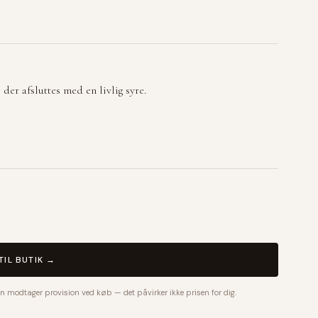
der afsluttes med en livlig syre.
TIL BUTIK →
n modtager provision ved køb — det påvirker ikke prisen for dig.