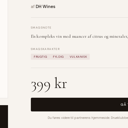
af
DH Wines
SMAGSNOTE
En kompleks vin med nuancer af citrus og mineraler, 
SMAGSKARAKTER
FRUGTIG
FYLDIG
VULKANISK
399 kr
GÅ 
Du føres videre til partnerens hjemmeside. Drueklubbe