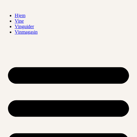
Videre
til
Hjem
indhold
Vine
Vinguider
Vinmagasin