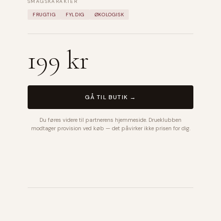
SMAGSKARAKTER
FRUGTIG
FYLDIG
ØKOLOGISK
199 kr
GÅ TIL BUTIK →
Du føres videre til partnerens hjemmeside. Drueklubben
modtager provision ved køb — det påvirker ikke prisen for dig.