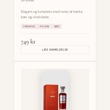
DH Wines
Elegant og kompleks med noter af mørke
bær og chokolade.
FRUGTIG
FYLDIG
SØD
749 kr
LÆS ANMELDELSE