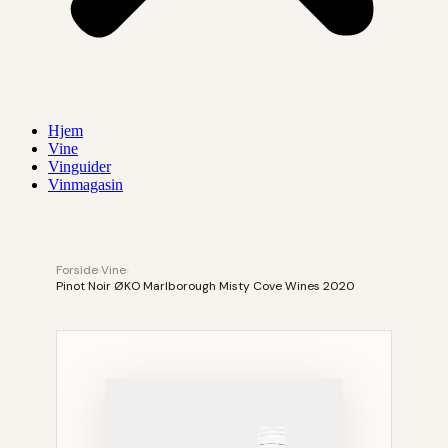
Hjem
Vine
Vinguider
Vinmagasin
Forside
›
Vine
›
Pinot Noir ØKO Marlborough Misty Cove Wines 2020