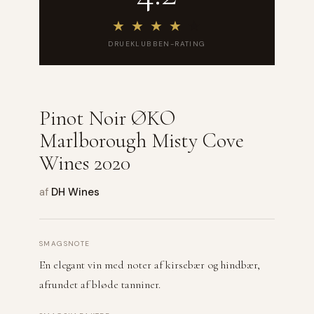
★
★
★
★
★
DRUEKLUBBEN-RATING
Pinot Noir ØKO
Marlborough Misty Cove
Wines 2020
af
DH Wines
SMAGSNOTE
En elegant vin med noter af kirsebær og hindbær,
afrundet af bløde tanniner.