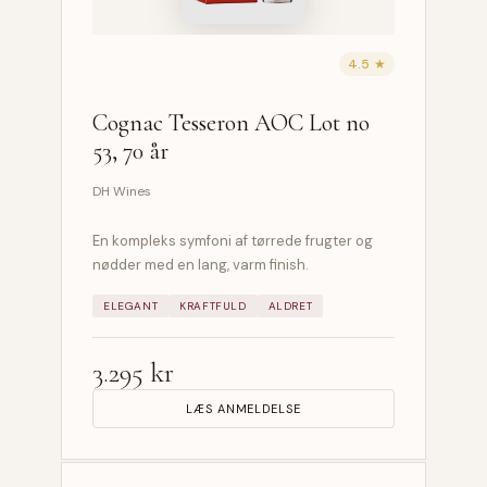
4.5 ★
Cognac Tesseron AOC Lot no
53, 70 år
DH Wines
En kompleks symfoni af tørrede frugter og
nødder med en lang, varm finish.
ELEGANT
KRAFTFULD
ALDRET
3.295 kr
LÆS ANMELDELSE